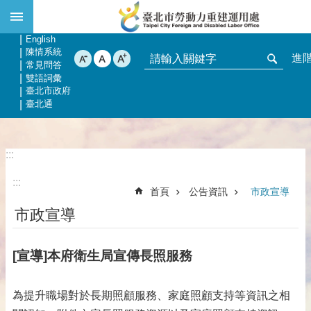
:::
跳到主要內容區塊
網站導覽
回首頁
English
陳情系統
進
常見問答
雙語詞彙
臺北市政府
臺北通
:::
:::
首頁
公告資訊
市政宣導
市政宣導
[宣導]本府衛生局宣傳長照服務
為提升職場對於長期照顧服務、家庭照顧支持等資訊之相