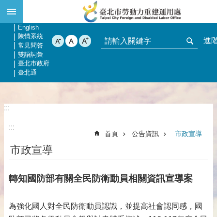
:::
跳到主要內容區塊
網站導覽
回首頁
English
陳情系統
進
常見問答
雙語詞彙
臺北市政府
臺北通
:::
:::
首頁
公告資訊
市政宣導
市政宣導
轉知國防部有關全民防衛動員相關資訊宣導案
為強化國人對全民防衛動員認識，並提高社會認同感，國