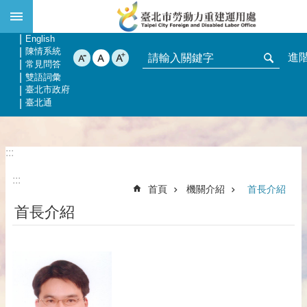
:::
跳到主要內容區塊
網站導覽
回首頁
English
陳情系統
進
常見問答
雙語詞彙
臺北市政府
臺北通
:::
:::
首頁
機關介紹
首長介紹
首長介紹