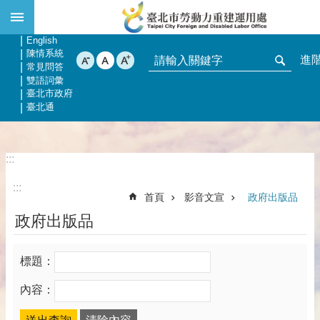
:::
跳到主要內容區塊
網站導覽
回首頁
English
陳情系統
進
常見問答
雙語詞彙
臺北市政府
臺北通
:::
:::
首頁
影音文宣
政府出版品
政府出版品
標題：
內容：