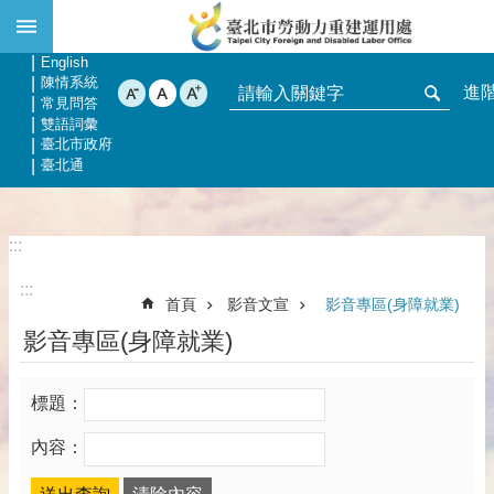
:::
跳到主要內容區塊
網站導覽
回首頁
English
陳情系統
進
常見問答
雙語詞彙
臺北市政府
臺北通
:::
:::
首頁
影音文宣
影音專區(身障就業)
影音專區(身障就業)
標題：
內容：