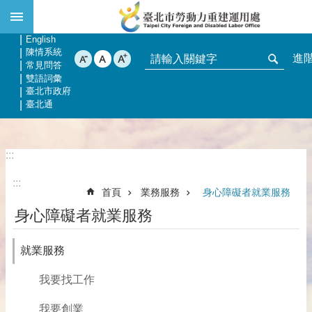
:::
跳到主要內容區塊
網站導覽
回首頁
English
陳情系統
進
常見問答
雙語詞彙
臺北市政府
臺北通
:::
:::
首頁
業務服務
身心障礙者就業服務
身心障礙者就業服務
就業服務
我要找工作
我要創業