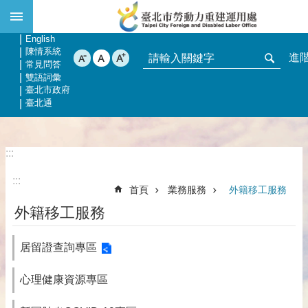
:::
跳到主要內容區塊
網站導覽
回首頁
English
陳情系統
進
常見問答
雙語詞彙
臺北市政府
臺北通
:::
:::
首頁
業務服務
外籍移工服務
外籍移工服務
居留證查詢專區
心理健康資源專區