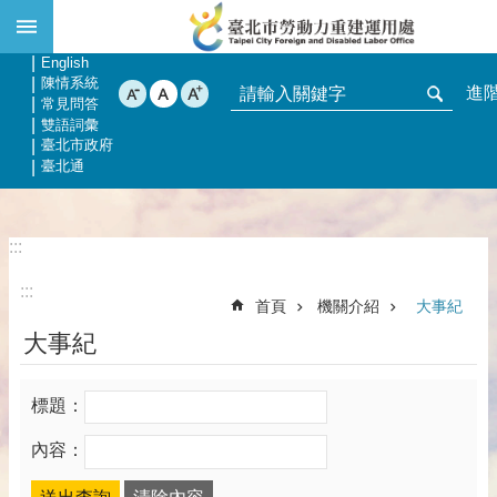
:::
跳到主要內容區塊
網站導覽
回首頁
English
陳情系統
進
常見問答
雙語詞彙
臺北市政府
臺北通
:::
:::
首頁
機關介紹
大事紀
大事紀
標題：
內容：