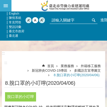
:::
跳到主要內容區塊
網站導覽
回首頁
English
陳情系統
進
常見問答
雙語詞彙
臺北市政府
臺北通
:::
:::
首頁
業務服務
外籍移工服務
新冠肺炎COVID-19專區
多國語言宣導圖文
8.脫口罩的小叮嚀(2020/04/06)
8.脫口罩的小叮嚀(2020/04/06)
脫口罩的小叮嚀