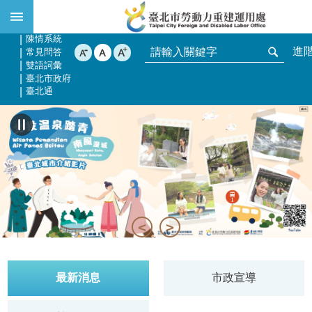
:::
跳到主要內容區塊
網站導覽
English
陳情系統
進
常見問答
雙語詞彙
臺北市政府
臺北通
:::
最新消息
市政宣導