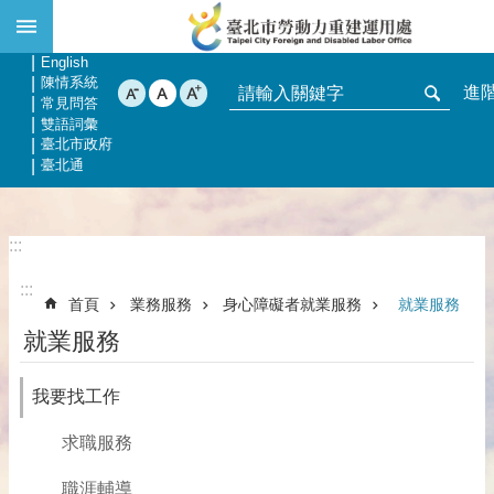
:::
跳到主要內容區塊
網站導覽
回首頁
English
陳情系統
進
常見問答
雙語詞彙
臺北市政府
臺北通
:::
:::
首頁
業務服務
身心障礙者就業服務
就業服務
就業服務
我要找工作
求職服務
職涯輔導