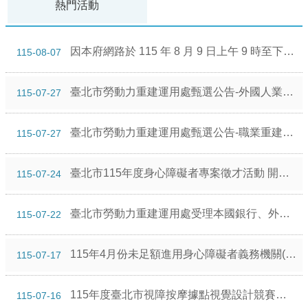
熱門活動
因本府網路於 115 年 8 月 9 日上午 9 時至下午 6 時進行施工，屆時可能有網路瞬斷之情形，若有網站或服務卡住情形，請重新連線即可排除，造成不便，敬請見諒。
115-08-07
臺北市勞動力重建運用處甄選公告-外國人業務訪查員(專業外國人業務)1名。
115-07-27
臺北市勞動力重建運用處甄選公告-職業重建個案管理員1名。
115-07-27
臺北市115年度身心障礙者專案徵才活動 開始報名囉！！
115-07-24
臺北市勞動力重建運用處受理本國銀行、外國銀行在臺分行及中小企業銀行申請臺北市身心障礙者就業基金定期存款評比事宜。
115-07-22
115年4月份未足額進用身心障礙者義務機關(構)名單
115-07-17
115年度臺北市視障按摩據點視覺設計競賽－複審入圍名單出爐囉！
115-07-16