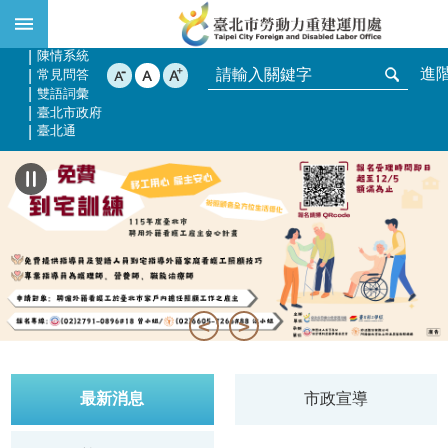
:::
跳到主要內容區塊
網站導覽
English
陳情系統
進
常見問答
雙語詞彙
臺北市政府
臺北通
:::
最新消息
市政宣導